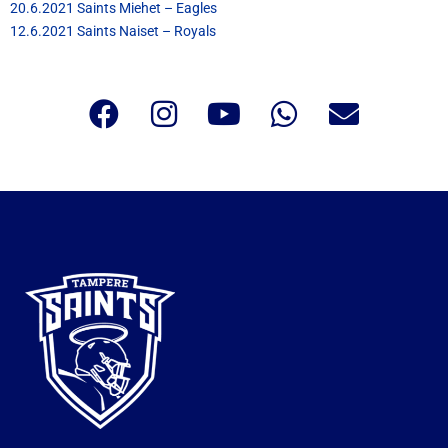
20.6.2021 Saints Miehet – Eagles
12.6.2021 Saints Naiset – Royals