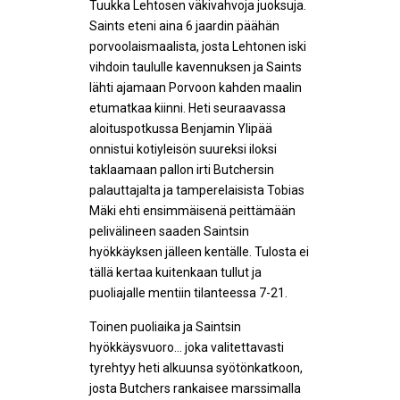
Tuukka Lehtosen väkivahvoja juoksuja.
Saints eteni aina 6 jaardin päähän
porvoolaismaalista, josta Lehtonen iski
vihdoin taululle kavennuksen ja Saints
lähti ajamaan Porvoon kahden maalin
etumatkaa kiinni. Heti seuraavassa
aloituspotkussa Benjamin Ylipää
onnistui kotiyleisön suureksi iloksi
taklaamaan pallon irti Butchersin
palauttajalta ja tamperelaisista Tobias
Mäki ehti ensimmäisenä peittämään
pelivälineen saaden Saintsin
hyökkäyksen jälleen kentälle. Tulosta ei
tällä kertaa kuitenkaan tullut ja
puoliajalle mentiin tilanteessa 7-21.
Toinen puoliaika ja Saintsin
hyökkäysvuoro… joka valitettavasti
tyrehtyy heti alkuunsa syötönkatkoon,
josta Butchers rankaisee marssimalla