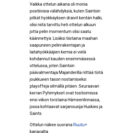
Vaikka ottelun aikana oli monia
positiivisia välähdyksiä, kuten Saintsin
pitkät hyökkäyksen draivit kentän halki,
olisi niitä tarvittu heti ottelun alkuun
jotta pelin momentum olisi saatu
käännettyä. Lisäksi tiistaina maahan
saapuneen pelinrakentajan ja
laitahyökkääjien kemia ei vielä
kohdannut kauden ensimmäisessä
ottelussa, joten Saintsin
päävalmentaja Majanderilla riittää töitä
joukkueen tason nostamiseksi
playoffeja silmällä pitäen. Seuraavan
kerran Pyhimykset ovat tositoimissa
ensi viikon torstaina Hämeenlinnassa,
jossa kohtaavat sarjanousija Huskies ja
Saints.
Ottelun näkee suorana
Ruutu+
kanavalta.