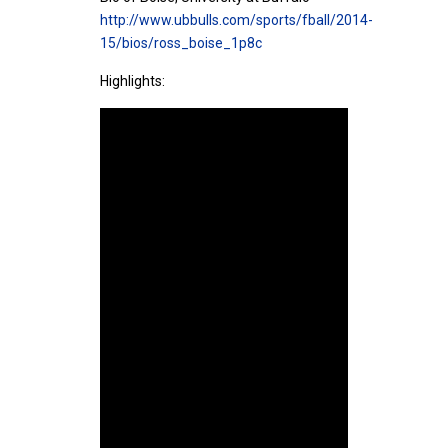
http://www.ubbulls.com/sports/fball/2014-
15/bios/ross_boise_1p8c
Highlights: