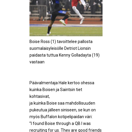
Boise Ross (1) tavoittelee pallosta
suomalaisyleisölle Detriot Lionsin
paidasta tuttua Kenny Golladayta (19)
vastaan
Päävalmentaja Hale kertoo ohessa
kuinka Boisen ja Saintsin tiet
kohtasivat,
ja kuinka Boise saa mahdollisuuden
pukeutua jälleen siniseen, se kun on
myös Buffalon kotipelipaidan väri:
”I found Boise through a QB I was
recruiting for us. They are good friends