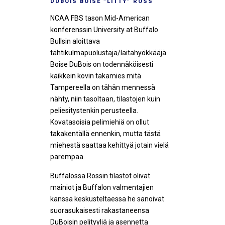
DUBOIS BOISE ”LITTY” ROSS
NCAA FBS tason Mid-American
konferenssin University at Buffalo
Bullsin aloittava
tähtikulmapuolustaja/laitahyökkääjä
Boise DuBois on todennäköisesti
kaikkein kovin takamies mitä
Tampereella on tähän mennessä
nähty, niin tasoltaan, tilastojen kuin
peliesitystenkin perusteella.
Kovatasoisia pelimiehiä on ollut
takakentällä ennenkin, mutta tästä
miehestä saattaa kehittyä jotain vielä
parempaa.
Buffalossa Rossin tilastot olivat
mainiot ja Buffalon valmentajien
kanssa keskusteltaessa he sanoivat
suorasukaisesti rakastaneensa
DuBoisin pelityyliä ja asennetta