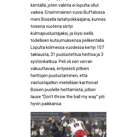
kentällä, joten valinta ei lopulta ollut
vaikea. Ensimmäinen vuosi Buffalossa
meni Boisella laitahyökkääjäna, kunnes
toisena vuotena siirtyi
kulmapuolustajaksi, ja löysi siellä
todellisen kutsumuksensa pelikentällä.
Lopulta kolmessa vuodessa kertyi 107
taklausta, 31 puolustettua heittoa ja 3
syötönkatkoa. Peli oli sen verran
vakuuttavaa, erityisesti pitkien
heittojen puolustaminen, että
vastustajatkin mielellään karttoivat
Boisen puolelle heittämistä, jolloin
lause ”Don’t throw the ball my way” piti
hyvin paikkansa.