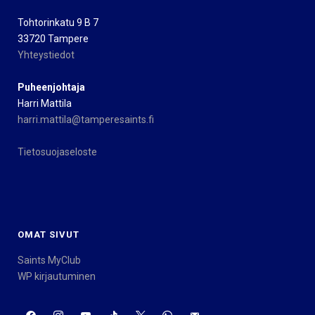
Tohtorinkatu 9 B 7
33720 Tampere
Yhteystiedot
Puheenjohtaja
Harri Mattila
harri.mattila@tamperesaints.fi
Tietosuojaseloste
OMAT SIVUT
Saints MyClub
WP kirjautuminen