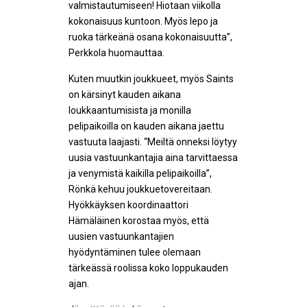
valmistautumiseen! Hiotaan viikolla
kokonaisuus kuntoon. Myös lepo ja
ruoka tärkeänä osana kokonaisuutta”,
Perkkola huomauttaa.
Kuten muutkin joukkueet, myös Saints
on kärsinyt kauden aikana
loukkaantumisista ja monilla
pelipaikoilla on kauden aikana jaettu
vastuuta laajasti. “Meiltä onneksi löytyy
uusia vastuunkantajia aina tarvittaessa
ja venymistä kaikilla pelipaikoilla”,
Rönkä kehuu joukkuetovereitaan.
Hyökkäyksen koordinaattori
Hämäläinen korostaa myös, että
uusien vastuunkantajien
hyödyntäminen tulee olemaan
tärkeässä roolissa koko loppukauden
ajan.