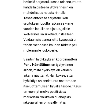
hetkellä sarjataulukossa toisena, mutta
kahdella pisteellä Wolverinesin on
mahdollisuus nousta rinnalle.
Tasatilanteessa sarjataulukon
sijoituksen lopulta ratkaisee viime
vuoden lopullinen sijoitus, jolloin
Wolverines saisi kotiedun itselleen.
Voidaan siis sanoa, että kyseessä on
tähän mennessä kauden tärkein peli
molemmille joukkueille.
Saintsin hyökkäyksen koordinaattori
Panu Hämäläinen
on tyytyväinen
siihen, miltä hyökkäys on kauden
aikana näyttänyt. Hän kokee, että
hyökkäys on onnistunut nostamaan
itseluottamuksen hyvälle tasolle. “Kausi
on mennyt melko positiivissa
merkeissä, vaikkakin huonojakin
jaksoja siihen on sisältynyt ja