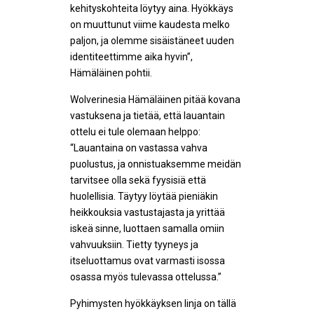
kehityskohteita löytyy aina. Hyökkäys
on muuttunut viime kaudesta melko
paljon, ja olemme sisäistäneet uuden
identiteettimme aika hyvin”,
Hämäläinen pohtii.
Wolverinesia Hämäläinen pitää kovana
vastuksena ja tietää, että lauantain
ottelu ei tule olemaan helppo:
“Lauantaina on vastassa vahva
puolustus, ja onnistuaksemme meidän
tarvitsee olla sekä fyysisiä että
huolellisia. Täytyy löytää pieniäkin
heikkouksia vastustajasta ja yrittää
iskeä sinne, luottaen samalla omiin
vahvuuksiin. Tietty tyyneys ja
itseluottamus ovat varmasti isossa
osassa myös tulevassa ottelussa.”
Pyhimysten hyökkäyksen linja on tällä