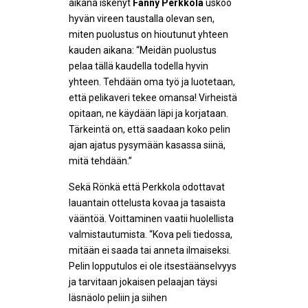
aikana iskenyt
Fanny Perkkola
uskoo
hyvän vireen taustalla olevan sen,
miten puolustus on hioutunut yhteen
kauden aikana: “Meidän puolustus
pelaa tällä kaudella todella hyvin
yhteen. Tehdään oma työ ja luotetaan,
että pelikaveri tekee omansa! Virheistä
opitaan, ne käydään läpi ja korjataan.
Tärkeintä on, että saadaan koko pelin
ajan ajatus pysymään kasassa siinä,
mitä tehdään.”
Sekä Rönkä että Perkkola odottavat
lauantain ottelusta kovaa ja tasaista
vääntöä. Voittaminen vaatii huolellista
valmistautumista. “Kova peli tiedossa,
mitään ei saada tai anneta ilmaiseksi.
Pelin lopputulos ei ole itsestäänselvyys
ja tarvitaan jokaisen pelaajan täysi
läsnäolo peliin ja siihen