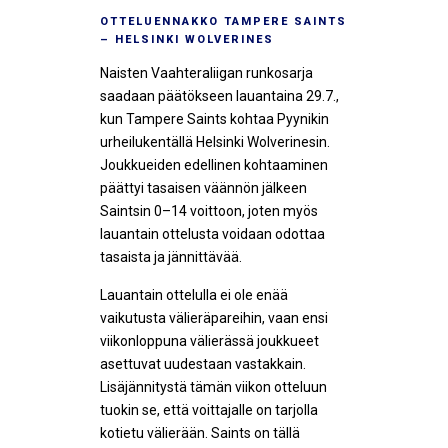
OTTELUENNAKKO TAMPERE SAINTS
– HELSINKI WOLVERINES
Naisten Vaahteraliigan runkosarja
saadaan päätökseen lauantaina 29.7.,
kun Tampere Saints kohtaa Pyynikin
urheilukentällä Helsinki Wolverinesin.
Joukkueiden edellinen kohtaaminen
päättyi tasaisen väännön jälkeen
Saintsin 0–14 voittoon, joten myös
lauantain ottelusta voidaan odottaa
tasaista ja jännittävää.
Lauantain ottelulla ei ole enää
vaikutusta välieräpareihin, vaan ensi
viikonloppuna välierässä joukkueet
asettuvat uudestaan vastakkain.
Lisäjännitystä tämän viikon otteluun
tuokin se, että voittajalle on tarjolla
kotietu välierään. Saints on tällä