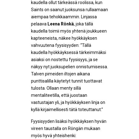
kaudella ollut tärkeässä roolissa, kun
Saints on saanut juoksunsa rullaamaan
aiempaa tehokkaammin. Linjassa
pelaava
Leena Rönkä
, joka tällä
kaudella toimii myös yhtenä joukkueen
kapteeneista, näkee hyökkäyksen
vahvuutena fyysisyyden: “Tällä
kaudella hyökkäyksessä tärkeimmäksi
asiaksi on nostettu fyysisyys, ja se
näkyy nyt juoksupelien onnistumisessa.
Talven pimeiden iltojen aikana
punttisalilla käytetyt tunnit tuottavat
tulosta. Ollaan menty sillä
mentaliteetilla, että juostaan
vastustajan yli, ja hyökkäyksen linja on
kyllä kirjaimellisesti tätä toteuttanut.”
Fyysisyyden lisäksi hyökkäyksen hyvän
vireen taustalla on Röngän mukaan
myös hyvä yhteishenki: