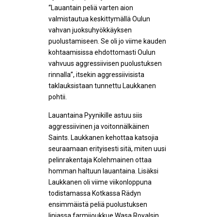
“Lauantain peliä varten aion
valmistautua keskittymällä Oulun
vahvan juoksuhyökkäyksen
puolustamiseen. Se oli jo viime kauden
kohtaamisissa ehdottomasti Oulun
vahvuus aggressiivisen puolustuksen
rinnalla”, itsekin aggressiivisista
taklauksistaan tunnettu Laukkanen
pohtii.
Lauantaina Pyynikille astuu siis
aggressiivinen ja voitonnälkäinen
Saints. Laukkanen kehottaa katsojia
seuraamaan erityisesti sitä, miten uusi
pelinrakentaja Kolehmainen ottaa
homman haltuun lauantaina. Lisäksi
Laukkanen oli viime viikonloppuna
todistamassa Kotkassa Rädyn
ensimmäistä peliä puolustuksen
linjassa farmijoukkue Wasa Royalsin