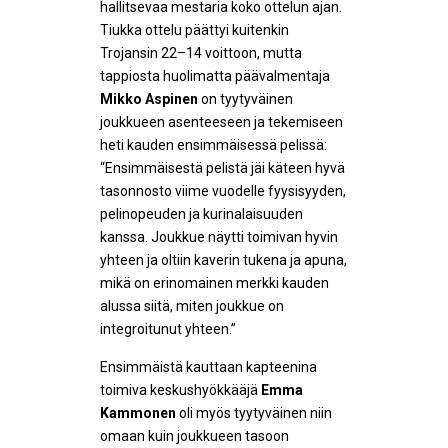
hallitsevaa mestaria koko ottelun ajan.
Tiukka ottelu päättyi kuitenkin
Trojansin 22–14 voittoon, mutta
tappiosta huolimatta päävalmentaja
Mikko Aspinen
on tyytyväinen
joukkueen asenteeseen ja tekemiseen
heti kauden ensimmäisessä pelissä:
“Ensimmäisestä pelistä jäi käteen hyvä
tasonnosto viime vuodelle fyysisyyden,
pelinopeuden ja kurinalaisuuden
kanssa. Joukkue näytti toimivan hyvin
yhteen ja oltiin kaverin tukena ja apuna,
mikä on erinomainen merkki kauden
alussa siitä, miten joukkue on
integroitunut yhteen.”
Ensimmäistä kauttaan kapteenina
toimiva keskushyökkääjä
Emma
Kammonen
oli myös tyytyväinen niin
omaan kuin joukkueen tasoon