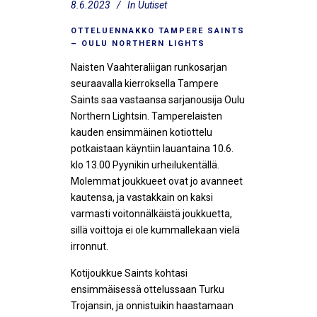
8.6.2023
In
Uutiset
OTTELUENNAKKO TAMPERE SAINTS
– OULU NORTHERN LIGHTS
Naisten Vaahteraliigan runkosarjan
seuraavalla kierroksella Tampere
Saints saa vastaansa sarjanousija Oulu
Northern Lightsin. Tamperelaisten
kauden ensimmäinen kotiottelu
potkaistaan käyntiin lauantaina 10.6.
klo 13.00 Pyynikin urheilukentällä.
Molemmat joukkueet ovat jo avanneet
kautensa, ja vastakkain on kaksi
varmasti voitonnälkäistä joukkuetta,
sillä voittoja ei ole kummallekaan vielä
irronnut.
Kotijoukkue Saints kohtasi
ensimmäisessä ottelussaan Turku
Trojansin, ja onnistuikin haastamaan