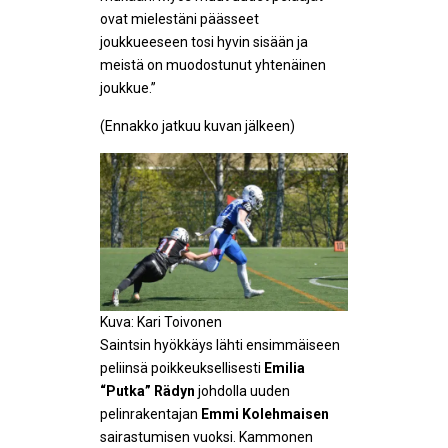
ovat mielestäni päässeet
joukkueeseen tosi hyvin sisään ja
meistä on muodostunut yhtenäinen
joukkue.”
(Ennakko jatkuu kuvan jälkeen)
Kuva: Kari Toivonen
Saintsin hyökkäys lähti ensimmäiseen
peliinsä poikkeuksellisesti
Emilia
“Putka” Rädyn
johdolla uuden
pelinrakentajan
Emmi Kolehmaisen
sairastumisen vuoksi. Kammonen