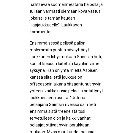
hallitsevaa suomenmestaria helpolla ja
tullaan varmasti olemaan kova vastus
jokaiselle tämän kauden
liigajoukkueelle”, Laukkanen
kommentoi.
Ensimmäisessä pelissä pallon
molemmilla puolilla säväyttänyt
Laukkanen liittyi mukaan Saintsiin heti,
kun offseason laitettiin käyntiin viime
syksynä. Hän on yhtä mieltä Aspisen
kanssa siitä, että joukkue on
offseasonin aikana hitsaantunut hyvin
yhteen, vaikka uusia pelaajia on liittynyt
joukkueeseen useita: “Uutena
pelaajana Saintsin riveissä sain heti
ensimmäisistä treeneistä tosi
tervetulleen olon ja kaikki vanhat
pelaajat ottivat hyvin porukkaan
mukaan. Myös muut uudet pelaajat