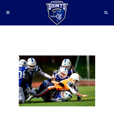
<STRONG>OTTELUENNAKKO
TAMPERE SAINTS – OULU
NORTHERN
LIGHTS</STRONG>