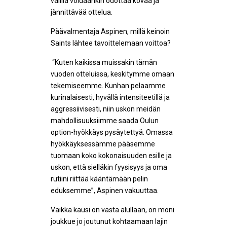
välillä voidaankin odottaa kovaa ja
jännittävää ottelua.
Päävalmentaja Aspinen, millä keinoin
Saints lähtee tavoittelemaan voittoa?
“Kuten kaikissa muissakin tämän
vuoden otteluissa, keskitymme omaan
tekemiseemme. Kunhan pelaamme
kurinalaisesti, hyvällä intensiteetillä ja
aggressiivisesti, niin uskon meidän
mahdollisuuksiimme saada Oulun
option-hyökkäys pysäytettyä. Omassa
hyökkäyksessämme pääsemme
tuomaan koko kokonaisuuden esille ja
uskon, että sielläkin fyysisyys ja oma
rutiini riittää kääntämään pelin
eduksemme”, Aspinen vakuuttaa.
Vaikka kausi on vasta alullaan, on moni
joukkue jo joutunut kohtaamaan lajin