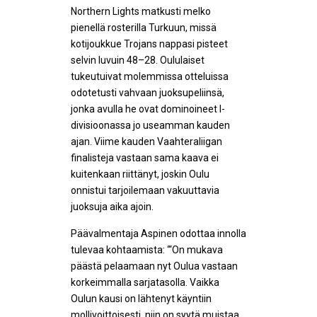
Northern Lights matkusti melko
pienellä rosterilla Turkuun, missä
kotijoukkue Trojans nappasi pisteet
selvin luvuin 48–28. Oululaiset
tukeutuivat molemmissa otteluissa
odotetusti vahvaan juoksupeliinsä,
jonka avulla he ovat dominoineet I-
divisioonassa jo useamman kauden
ajan. Viime kauden Vaahteraliigan
finalisteja vastaan sama kaava ei
kuitenkaan riittänyt, joskin Oulu
onnistui tarjoilemaan vakuuttavia
juoksuja aika ajoin.
Päävalmentaja Aspinen odottaa innolla
tulevaa kohtaamista: ‘“On mukava
päästä pelaamaan nyt Oulua vastaan
korkeimmalla sarjatasolla. Vaikka
Oulun kausi on lähtenyt käyntiin
mollivoittoisesti, niin on syytä muistaa,