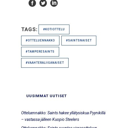
TAGS:
#KOTIOTTELU
#OTTELUENNAKKO
#SAINTSNAISET
#TAMPERESAINTS
#VAAHTERALIIGANAISET
UUSIMMAT UUTISET
Otteluennakko: Saints hakee yllätysiskua Pyynikillä
– vastassa jälleen Kuopio Steelers
Otteluennakko: Saints suuntaa vierasotteluun