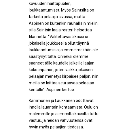
kovuuden haittapuolen,
loukkaantumiset. Myös Saintsilta on
tärkeitä pelaajia sivussa, mutta
Aspinen on kuitenkin rauhallisin mielin,
sillä Saintsin laaja rosteri helpottaa
tilannetta. “Valitettavasti kausi on
jokaisella joukkueella ollut täynnä
loukkaantumisia ja emme mekään ole
säästynyt tältä. Onneksi olemme
saaneet tälle kaudelle jalkeille laajan
kokoonpanon, joten vaikka jokaisen
pelaajan menetys kirpaisee paljon, niin
meillä on laittaa seuraavaa pelaajaa
kentälle”, Aspinen kertoo.
Kammonen ja Laukkanen odottavat
innolla lauantain kohtaamista. Oulu on
molemmille jo aiemmilta kausilta tuttu
vastus, ja heidän vahvuutensa ovat
hyvin myös pelaajien tiedossa.