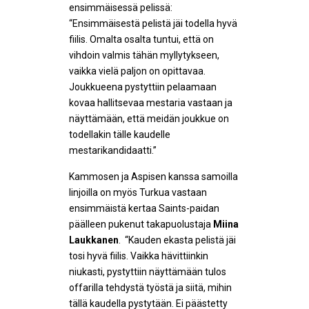
ensimmäisessä pelissä:
“Ensimmäisestä pelistä jäi todella hyvä
fiilis. Omalta osalta tuntui, että on
vihdoin valmis tähän myllytykseen,
vaikka vielä paljon on opittavaa.
Joukkueena pystyttiin pelaamaan
kovaa hallitsevaa mestaria vastaan ja
näyttämään, että meidän joukkue on
todellakin tälle kaudelle
mestarikandidaatti.”
Kammosen ja Aspisen kanssa samoilla
linjoilla on myös Turkua vastaan
ensimmäistä kertaa Saints-paidan
päälleen pukenut takapuolustaja
Miina
Laukkanen
. “Kauden ekasta pelistä jäi
tosi hyvä fiilis. Vaikka hävittiinkin
niukasti, pystyttiin näyttämään tulos
offarilla tehdystä työstä ja siitä, mihin
tällä kaudella pystytään. Ei päästetty