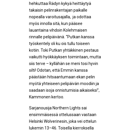
hehkuttaa Rädyn kykyä heittäytyä
takaisin pelinrakentajan paikalle
nopealla varoitusajalla, ja odottaa
myös innolla sitä, kun pääsee
lauantaina vihdoin Kolehmaisen
rinnalle pelipäivänä. “Putkan kanssa
työskentely oli ku ois tullu toiseen
kotiin. Toki Putkan yhtäkkinen pestaus
vaikutti hyökkäyksen toimintaan, mutta
siis terve – kyllähän se meni tosi hyvin
silti! Odotan, että Emmin kanssa
päästään hitsaantumaan ekan pelin
myötä yhteiseen pelipäivän moodiin ja
saadaan isoja onnistumisia aikaiseksi”,
Kammonen kertoo.
Sarjanousija Northern Lights sai
ensimmäisessä ottelussaan vastaan
Helsinki Wolverinesin, joka vei ottelun
lukemin 13–46. Toisella kierroksella