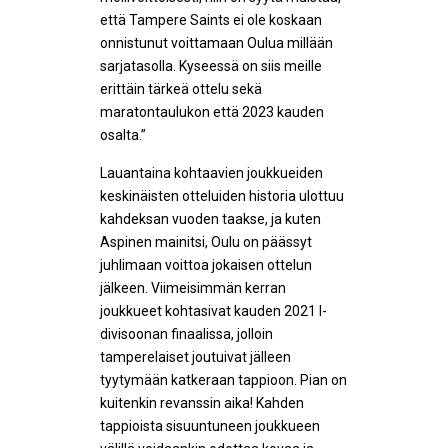
että Tampere Saints ei ole koskaan
onnistunut voittamaan Oulua millään
sarjatasolla. Kyseessä on siis meille
erittäin tärkeä ottelu sekä
maratontaulukon että 2023 kauden
osalta.”
Lauantaina kohtaavien joukkueiden
keskinäisten otteluiden historia ulottuu
kahdeksan vuoden taakse, ja kuten
Aspinen mainitsi, Oulu on päässyt
juhlimaan voittoa jokaisen ottelun
jälkeen. Viimeisimmän kerran
joukkueet kohtasivat kauden 2021 I-
divisoonan finaalissa, jolloin
tamperelaiset joutuivat jälleen
tyytymään katkeraan tappioon. Pian on
kuitenkin revanssin aika! Kahden
tappioista sisuuntuneen joukkueen