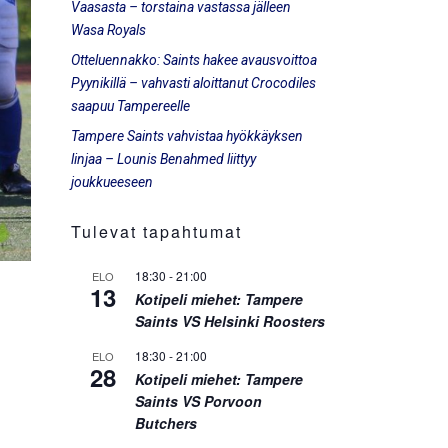
Vaasasta – torstaina vastassa jälleen
Wasa Royals
Otteluennakko: Saints hakee avausvoittoa
Pyynikillä – vahvasti aloittanut Crocodiles
saapuu Tampereelle
Tampere Saints vahvistaa hyökkäyksen
linjaa – Lounis Benahmed liittyy
joukkueeseen
Tulevat tapahtumat
18:30
-
21:00
ELO
13
Kotipeli miehet: Tampere
Saints VS Helsinki Roosters
18:30
-
21:00
ELO
28
Kotipeli miehet: Tampere
Saints VS Porvoon
Butchers