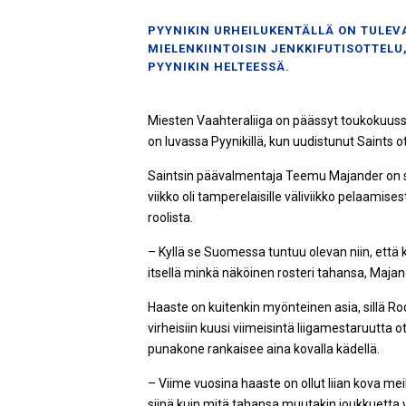
PYYNIKIN URHEILUKENTÄLLÄ ON TULEV
MIELENKIINTOISIN JENKKIFUTISOTTELU
PYYNIKIN HELTEESSÄ.
Miesten Vaahteraliiga on päässyt toukokuussa 
on luvassa Pyynikillä, kun uudistunut Saints o
Saintsin päävalmentaja Teemu Majander on sa
viikko oli tamperelaisille väliviikko pelaami
roolista.
– Kyllä se Suomessa tuntuu olevan niin, että
itsellä minkä näköinen rosteri tahansa, Majan
Haaste on kuitenkin myönteinen asia, sillä Ro
virheisiin kuusi viimeisintä liigamestaruutta 
punakone rankaisee aina kovalla kädellä.
– Viime vuosina haaste on ollut liian kova mei
siinä kuin mitä tahansa muutakin joukkuetta 