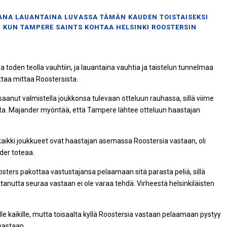
ANA LAUANTAINA LUVASSA TÄMÄN KAUDEN TOISTAISEKSI
, KUN TAMPERE SAINTS KOHTAA HELSINKI ROOSTERSIN
toden teolla vauhtiin, ja lauantaina vauhtia ja taistelun tunnelmaa
ttaa mittaa Roostersista.
anut valmistella joukkonsa tulevaan otteluun rauhassa, sillä viime
sesta. Majander myöntää, että Tampere lähtee otteluun haastajan
 kaikki joukkueet ovat haastajan asemassa Roostersia vastaan, oli
der toteaa.
osters pakottaa vastustajansa pelaamaan sitä parasta peliä, sillä
ottanutta seuraa vastaan ei ole varaa tehdä. Virheestä helsinkiläisten
lle kaikille, mutta toisaalta kyllä Roostersia vastaan pelaamaan pystyy
vastaan.