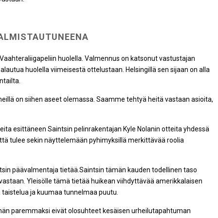
VALMISTAUTUNEENA
aahteraliigapeliin huolella. Valmennus on katsonut vastustajan
palautua huolella viimeisestä ottelustaan. Helsingillä sen sijaan on alla
tailta.
meillä on siihen aseet olemassa. Saamme tehtyä heitä vastaan asioita,
teita esittäneen Saintsin pelinrakentajan Kyle Nolanin otteita yhdessä
tä tulee sekin näyttelemään pyhimyksillä merkittävää roolia
tsin päävalmentaja tietää.Saintsin tämän kauden todellinen taso
astaan. Yleisölle tämä tietää huikean viihdyttävää amerikkalaisen
aa taistelua ja kuumaa tunnelmaa puutu.
 tämän paremmaksi eivät olosuhteet kesäisen urheilutapahtuman