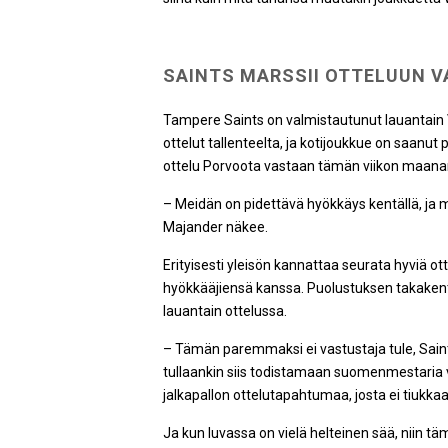
SAINTS MARSSII OTTELUUN 
Tampere Saints on valmistautunut lauantain V
ottelut tallenteelta, ja kotijoukkue on saanut 
ottelu Porvoota vastaan tämän viikon maanan
– Meidän on pidettävä hyökkäys kentällä, ja 
Majander näkee.
Erityisesti yleisön kannattaa seurata hyviä ot
hyökkääjiensä kanssa. Puolustuksen takakent
lauantain ottelussa.
– Tämän paremmaksi ei vastustaja tule, Sain
tullaankin siis todistamaan suomenmestaria v
jalkapallon ottelutapahtumaa, josta ei tiukk
Ja kun luvassa on vielä helteinen sää, niin