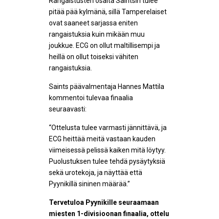
Rangaistusten osalta Saintsin tulee
pitää pää kylmänä, sillä Tamperelaiset
ovat saaneet sarjassa eniten
rangaistuksia kuin mikään muu
joukkue. ECG on ollut maltillisempi ja
heillä on ollut toiseksi vähiten
rangaistuksia.
Saints päävalmentaja Hannes Mattila
kommentoi tulevaa finaalia
seuraavasti:
“Ottelusta tulee varmasti jännittävä, ja
ECG heittää meitä vastaan kauden
viimeisessä pelissä kaiken mitä löytyy.
Puolustuksen tulee tehdä pysäytyksiä
sekä urotekoja, ja näyttää että
Pyynikillä sininen määrää.”
Tervetuloa Pyynikille seuraamaan
miesten 1-divisioonan finaalia, ottelu