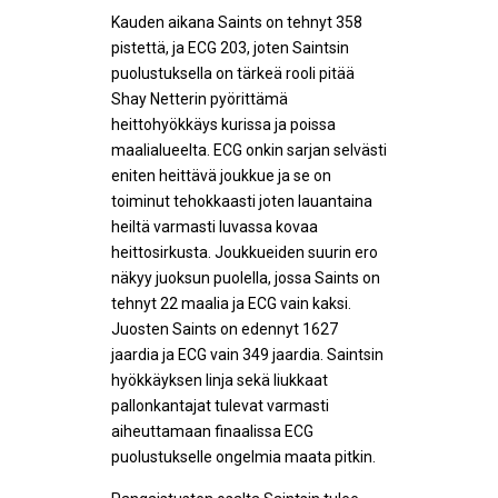
Kauden aikana Saints on tehnyt 358
pistettä, ja ECG 203, joten Saintsin
puolustuksella on tärkeä rooli pitää
Shay Netterin pyörittämä
heittohyökkäys kurissa ja poissa
maalialueelta. ECG onkin sarjan selvästi
eniten heittävä joukkue ja se on
toiminut tehokkaasti joten lauantaina
heiltä varmasti luvassa kovaa
heittosirkusta. Joukkueiden suurin ero
näkyy juoksun puolella, jossa Saints on
tehnyt 22 maalia ja ECG vain kaksi.
Juosten Saints on edennyt 1627
jaardia ja ECG vain 349 jaardia. Saintsin
hyökkäyksen linja sekä liukkaat
pallonkantajat tulevat varmasti
aiheuttamaan finaalissa ECG
puolustukselle ongelmia maata pitkin.