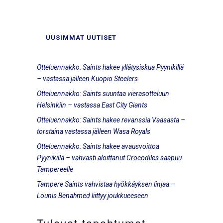
UUSIMMAT UUTISET
Otteluennakko: Saints hakee yllätysiskua Pyynikillä
– vastassa jälleen Kuopio Steelers
Otteluennakko: Saints suuntaa vierasotteluun
Helsinkiin – vastassa East City Giants
Otteluennakko: Saints hakee revanssia Vaasasta –
torstaina vastassa jälleen Wasa Royals
Otteluennakko: Saints hakee avausvoittoa
Pyynikillä – vahvasti aloittanut Crocodiles saapuu
Tampereelle
Tampere Saints vahvistaa hyökkäyksen linjaa –
Lounis Benahmed liittyy joukkueeseen
Tulevat tapahtumat