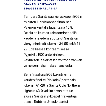
SAINTS JA HELSINKI EAST CITY
GIANTS KOHTAAVAT
SPAGETTIMALJASSA
Tampere Saints saa vieraakseen ECG:n
miesten 1-divisioonan finaalissa
Pyynikin kentällä lauantaina 10.8.
Ottelu on kolmas kohtaaminen tällä
kaudella ja edelliset ottelut Saints on
vienyt nimiinsä lukemin 34-55 sekä 41-
29. Edellisessä kohtaamisessa
Pyynikillä ECG antoikin kovan
vastuksen ja Saints kiri voittoon vahvan
viimeisen neljänneksen ansiosta.
Semifinaalissa ECG kukisti viime
kauden finalisti Pirkkala Spartansin
lukemin 61-20 ja Saints Oulu Northern
Lightsin 63-0 vaikka aivan ottelun
alussa Saintsin ykköspelinrakentaja
Jessie Robbins Jr loukkaantui.