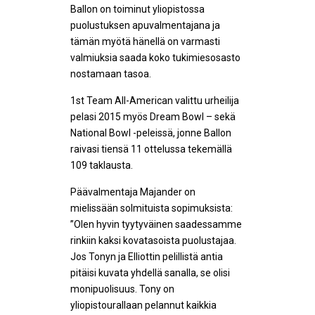
Ballon on toiminut yliopistossa
puolustuksen apuvalmentajana ja
tämän myötä hänellä on varmasti
valmiuksia saada koko tukimiesosasto
nostamaan tasoa.
1st Team All-American valittu urheilija
pelasi 2015 myös Dream Bowl – sekä
National Bowl -peleissä, jonne Ballon
raivasi tiensä 11 ottelussa tekemällä
109 taklausta.
Päävalmentaja Majander on
mielissään solmituista sopimuksista:
”Olen hyvin tyytyväinen saadessamme
rinkiin kaksi kovatasoista puolustajaa.
Jos Tonyn ja Elliottin pelillistä antia
pitäisi kuvata yhdellä sanalla, se olisi
monipuolisuus. Tony on
yliopistourallaan pelannut kaikkia