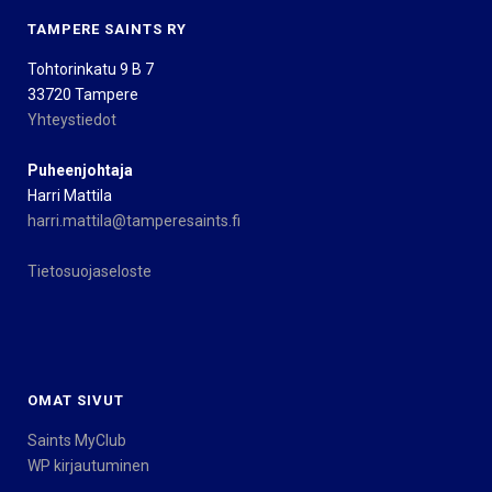
TAMPERE SAINTS RY
Tohtorinkatu 9 B 7
33720 Tampere
Yhteystiedot
Puheenjohtaja
Harri Mattila
harri.mattila@tamperesaints.fi
Tietosuojaseloste
OMAT SIVUT
Saints MyClub
WP kirjautuminen