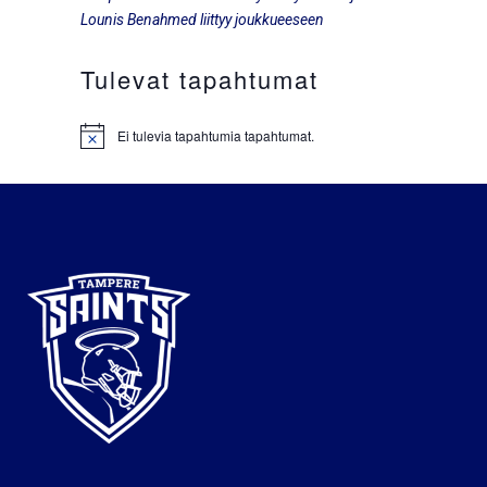
Lounis Benahmed liittyy joukkueeseen
Tulevat tapahtumat
Ei tulevia tapahtumia tapahtumat.
Notice