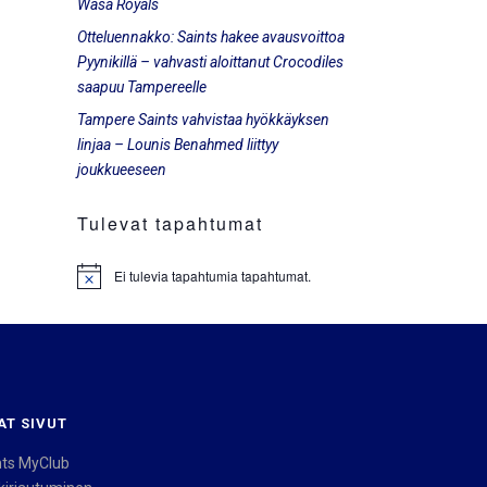
Wasa Royals
Otteluennakko: Saints hakee avausvoittoa
Pyynikillä – vahvasti aloittanut Crocodiles
saapuu Tampereelle
Tampere Saints vahvistaa hyökkäyksen
linjaa – Lounis Benahmed liittyy
joukkueeseen
Tulevat tapahtumat
Ei tulevia tapahtumia tapahtumat.
Notice
AT SIVUT
nts MyClub