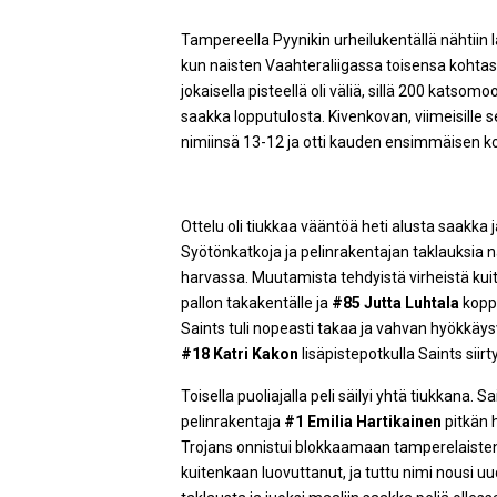
Tampereella Pyynikin urheilukentällä nähtiin 
kun naisten Vaahteraliigassa toisensa kohtasi
jokaisella pisteellä oli väliä, sillä 200 kats
saakka lopputulosta. Kivenkovan, viimeisille s
nimiinsä 13-12 ja otti kauden ensimmäisen ko
Ottelu oli tiukkaa vääntöä heti alusta saakka
Syötönkatkoja ja pelinrakentajan taklauksia n
harvassa. Muutamista tehdyistä virheistä kuite
pallon takakentälle ja
#85 Jutta Luhtala
koppa
Saints tuli nopeasti takaa ja vahvan hyökkäy
#18 Katri Kakon
lisäpistepotkulla Saints siirt
Toisella puoliajalla peli säilyi yhtä tiukkana. 
pelinrakentaja
#1 Emilia Hartikainen
pitkän 
Trojans onnistui blokkaamaan tamperelaisten li
kuitenkaan luovuttanut, ja tuttu nimi nousi uu