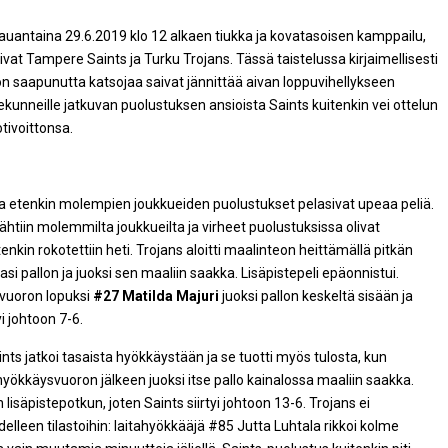
lauantaina 29.6.2019 klo 12 alkaen tiukka ja kovatasoisen kamppailu,
vat Tampere Saints ja Turku Trojans. Tässä taistelussa kirjaimellisesti
omoon saapunutta katsojaa saivat jännittää aivan loppuvihellykseen
ekunneille jatkuvan puolustuksen ansioista Saints kuitenkin vei ottelun
tivoittonsa.
 ja etenkin molempien joukkueiden puolustukset pelasivat upeaa peliä.
ähtiin molemmilta joukkueilta ja virheet puolustuksissa olivat
nkin rokotettiin heti. Trojans aloitti maalinteon heittämällä pitkän
si pallon ja juoksi sen maaliin saakka. Lisäpistepeli epäonnistui.
svuoron lopuksi
#27 Matilda Majuri
juoksi pallon keskeltä sisään ja
yi johtoon 7-6.
Saints jatkoi tasaista hyökkäystään ja se tuotti myös tulosta, kun
hyökkäysvuoron jälkeen juoksi itse pallo kainalossa maaliin saakka.
säpistepotkun, joten Saints siirtyi johtoon 13-6. Trojans ei
delleen tilastoihin: laitahyökkääjä #85 Jutta Luhtala rikkoi kolme