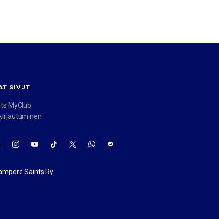
AT SIVUT
nts MyClub
kirjautuminen
ampere Saints Ry