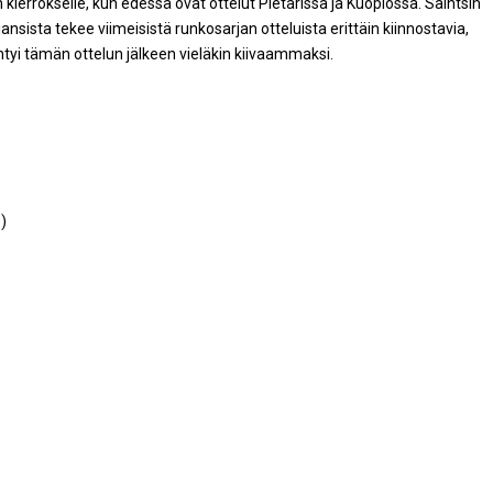
 kierrokselle, kun edessä ovat ottelut Pietarissa ja Kuopiossa. Saintsin
ansista tekee viimeisistä runkosarjan otteluista erittäin kiinnostavia,
iihtyi tämän ottelun jälkeen vieläkin kiivaammaksi.
)