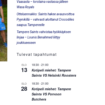
Vaasasta – torstaina vastassa jälleen
Wasa Royals
Otteluennakko: Saints hakee avausvoittoa
Pyynikillä – vahvasti aloittanut Crocodiles
saapuu Tampereelle
Tampere Saints vahvistaa hyökkäyksen
linjaa – Lounis Benahmed liittyy
joukkueeseen
Tulevat tapahtumat
18:30
-
21:00
ELO
13
Kotipeli miehet: Tampere
Saints VS Helsinki Roosters
18:30
-
21:00
ELO
28
Kotipeli miehet: Tampere
Saints VS Porvoon
Butchers