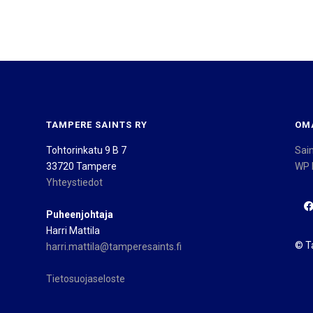
TAMPERE SAINTS RY
OM
Tohtorinkatu 9 B 7
Sai
33720 Tampere
WP 
Yhteystiedot
Puheenjohtaja
Harri Mattila
© T
harri.mattila@tamperesaints.fi
Tietosuojaseloste