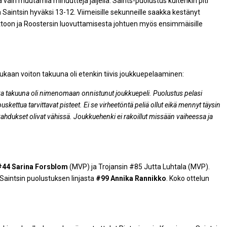
a vain muutamia minuutteja jäljellä. Saints-puolustus kuitenkin piti
lä Saintsin hyväksi 13-12. Viimeisille sekunneille saakka kestänyt
oittoon ja Roostersin luovuttamisesta johtuen myös ensimmäisille
kaan voiton takuuna oli etenkin tiivis joukkuepelaaminen:
ka takuuna oli nimenomaan onnistunut joukkuepeli. Puolustus pelasi
puskettua tarvittavat pisteet. Ei se virheetöntä peliä ollut eikä mennyt täysin
ahdukset olivat vähissä. Joukkuehenki ei rakoillut missään vaiheessa ja
#44 Sarina Forsblom
(MVP) ja Trojansin #85 Jutta Luhtala (MVP).
Saintsin puolustuksen linjasta
#99 Annika Rannikko
. Koko ottelun