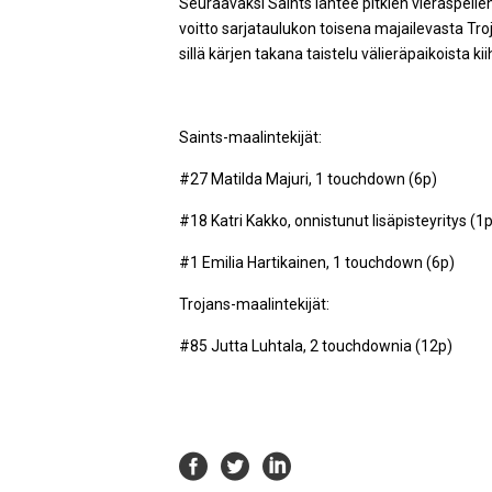
Seuraavaksi Saints lähtee pitkien vieraspelien
voitto sarjataulukon toisena majailevasta Troj
sillä kärjen takana taistelu välieräpaikoista k
Saints-maalintekijät:
#27 Matilda Majuri, 1 touchdown (6p)
#18 Katri Kakko, onnistunut lisäpisteyritys (1p
#1 Emilia Hartikainen, 1 touchdown (6p)
Trojans-maalintekijät:
#85 Jutta Luhtala, 2 touchdownia (12p)