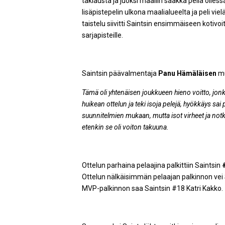
taklausta ja juoksi maaliin saakka peliä olless
lisäpistepelin ulkona maalialueelta ja peli vie
taistelu siivitti Saintsin ensimmäiseen kotiv
sarjapisteille.
Saintsin päävalmentaja
Panu Hämäläisen
mu
Tämä oli yhtenäisen joukkueen hieno voitto, jon
huikean ottelun ja teki isoja pelejä, hyökkäys sai 
suunnitelmien mukaan, mutta isot virheet ja notk
etenkin se oli voiton takuuna.
Ottelun parhaina pelaajina palkittiin Saintsin
Ottelun nälkäisimmän pelaajan palkinnon vei 
MVP-palkinnon saa Saintsin #18 Katri Kakko.