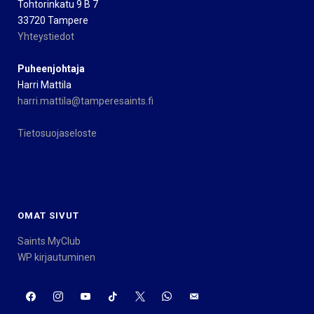
Tohtorinkatu 9 B 7
33720 Tampere
Yhteystiedot
Puheenjohtaja
Harri Mattila
harri.mattila@tamperesaints.fi
Tietosuojaseloste
OMAT SIVUT
Saints MyClub
WP kirjautuminen