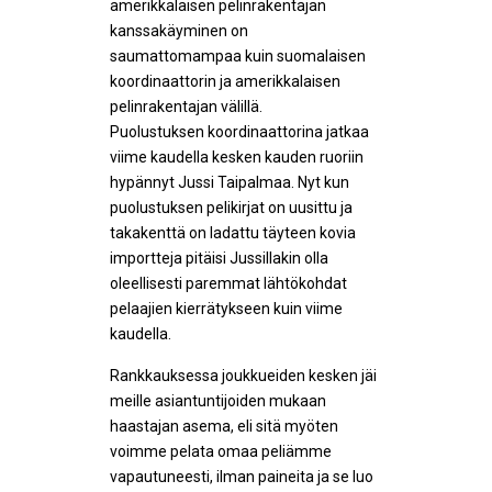
amerikkalaisen pelinrakentajan
kanssakäyminen on
saumattomampaa kuin suomalaisen
koordinaattorin ja amerikkalaisen
pelinrakentajan välillä.
Puolustuksen koordinaattorina jatkaa
viime kaudella kesken kauden ruoriin
hypännyt Jussi Taipalmaa. Nyt kun
puolustuksen pelikirjat on uusittu ja
takakenttä on ladattu täyteen kovia
importteja pitäisi Jussillakin olla
oleellisesti paremmat lähtökohdat
pelaajien kierrätykseen kuin viime
kaudella.
Rankkauksessa joukkueiden kesken jäi
meille asiantuntijoiden mukaan
haastajan asema, eli sitä myöten
voimme pelata omaa peliämme
vapautuneesti, ilman paineita ja se luo