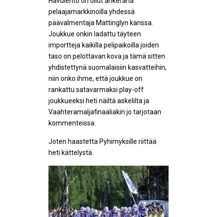
Havulehto on ollut ahkerana
pelaajamarkkinoilla yhdessä
päävalmentaja Mattinglyn kanssa.
Joukkue onkin ladattu täyteen
importteja kaikilla pelipaikoilla joiden
taso on pelottavan kova ja tämä sitten
yhdistettynä suomalaisiin kasvatteihin,
niin onko ihme, että joukkue on
rankattu satavarmaksi play-off
joukkueeksi heti näiltä askelilta ja
Vaahteramaljafinaaliakin jo tarjotaan
kommenteissa.
Joten haastetta Pyhimyksille riittää
heti kättelystä.