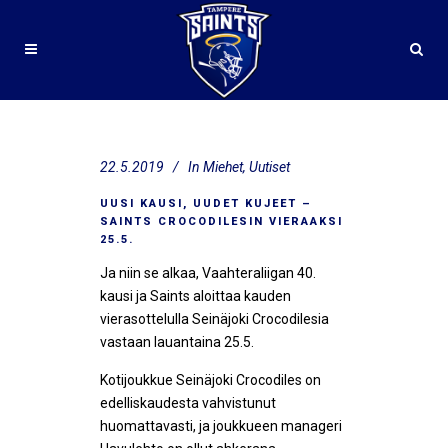
22.5.2019
In
Miehet
,
Uutiset
UUSI KAUSI, UUDET KUJEET –
SAINTS CROCODILESIN VIERAAKSI
25.5.
Ja niin se alkaa, Vaahteraliigan 40.
kausi ja Saints aloittaa kauden
vierasottelulla Seinäjoki Crocodilesia
vastaan lauantaina 25.5.
Kotijoukkue Seinäjoki Crocodiles on
edelliskaudesta vahvistunut
huomattavasti, ja joukkueen manageri