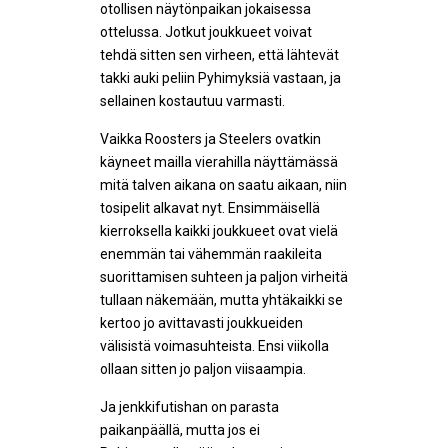
otollisen näytönpaikan jokaisessa
ottelussa. Jotkut joukkueet voivat
tehdä sitten sen virheen, että lähtevät
takki auki peliin Pyhimyksiä vastaan, ja
sellainen kostautuu varmasti.
Vaikka Roosters ja Steelers ovatkin
käyneet mailla vierahilla näyttämässä
mitä talven aikana on saatu aikaan, niin
tosipelit alkavat nyt. Ensimmäisellä
kierroksella kaikki joukkueet ovat vielä
enemmän tai vähemmän raakileita
suorittamisen suhteen ja paljon virheitä
tullaan näkemään, mutta yhtäkaikki se
kertoo jo avittavasti joukkueiden
välisistä voimasuhteista. Ensi viikolla
ollaan sitten jo paljon viisaampia.
Ja jenkkifutishan on parasta
paikanpäällä, mutta jos ei