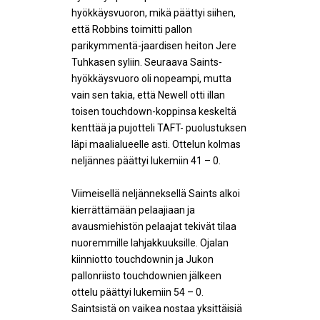
hyökkäysvuoron, mikä päättyi siihen,
että Robbins toimitti pallon
parikymmentä-jaardisen heiton Jere
Tuhkasen syliin. Seuraava Saints-
hyökkäysvuoro oli nopeampi, mutta
vain sen takia, että Newell otti illan
toisen touchdown-koppinsa keskeltä
kenttää ja pujotteli TAFT- puolustuksen
läpi maalialueelle asti. Ottelun kolmas
neljännes päättyi lukemiin 41 – 0.
Viimeisellä neljänneksellä Saints alkoi
kierrättämään pelaajiaan ja
avausmiehistön pelaajat tekivät tilaa
nuoremmille lahjakkuuksille. Ojalan
kiinniotto touchdownin ja Jukon
pallonriisto touchdownien jälkeen
ottelu päättyi lukemiin 54 – 0.
Saintsistä on vaikea nostaa yksittäisiä