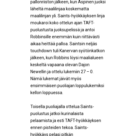
pallonriiston jälkeen, kun Aspinen juoksi
läheltä maalilinjaa koskematta
maalilinjan yli. Saints-hyökkäyksen linja
moukaroi koko ottelun ajan TAFT-
puolustusta juoksupelissä ja antoi
Robbinsille enemmän kuin riittävästi
aikaa heittää palloa. Saintsin neljäs
touchdown tuli Kanervan syötönkatkon
jälkeen, kun Robbins löysi maalialueen
keskeltä vapaana olevan Dajon
Newellin ja ottelu lukemiin 27 – 0.
Nämä lukemat jäivät myös
ensimmäisen puoliajan loppulukemiksi
kellon loppuessa.
Toisella puoliajalla ottelua Saints-
puolustus jatkoi kurinalaista
pelaamista ja esti TAFT-hyökkäyksen
ennen pisteiden tekoa. Saints-
hyökkäys pelasi pitkän