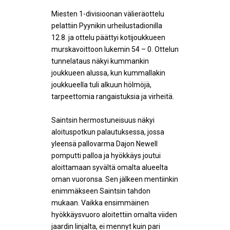
Miesten 1-divisioonan välieräottelu
pelattiin Pyynikin urheilustadionilla
12.8. ja ottelu päättyi kotijoukkueen
murskavoittoon lukemin 54 – 0. Ottelun
tunnelataus näkyi kummankin
joukkueen alussa, kun kummallakin
joukkueella tuli alkuun hölmöjä,
tarpeettomia rangaistuksia ja virheitä.
Saintsin hermostuneisuus näkyi
aloituspotkun palautuksessa, jossa
yleensä pallovarma Dajon Newell
pomputti palloa ja hyökkäys joutui
aloittamaan syvältä omalta alueelta
oman vuoronsa. Sen jälkeen mentiinkin
enimmäkseen Saintsin tahdon
mukaan. Vaikka ensimmäinen
hyökkäysvuoro aloitettiin omalta viiden
jaardin linjalta, ei mennyt kuin pari