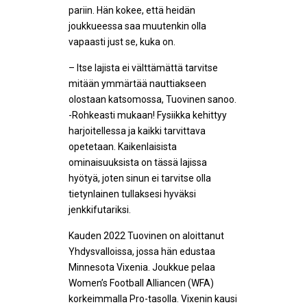
pariin. Hän kokee, että heidän
joukkueessa saa muutenkin olla
vapaasti just se, kuka on.
– Itse lajista ei välttämättä tarvitse
mitään ymmärtää nauttiakseen
olostaan katsomossa, Tuovinen sanoo.
-Rohkeasti mukaan! Fysiikka kehittyy
harjoitellessa ja kaikki tarvittava
opetetaan. Kaikenlaisista
ominaisuuksista on tässä lajissa
hyötyä, joten sinun ei tarvitse olla
tietynlainen tullaksesi hyväksi
jenkkifutariksi.
Kauden 2022 Tuovinen on aloittanut
Yhdysvalloissa, jossa hän edustaa
Minnesota Vixenia. Joukkue pelaa
Women’s Football Alliancen (WFA)
korkeimmalla Pro-tasolla. Vixenin kausi