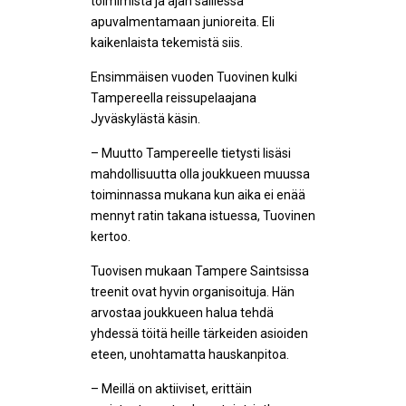
toimimista ja ajan salliessa
apuvalmentamaan junioreita. Eli
kaikenlaista tekemistä siis.
Ensimmäisen vuoden Tuovinen kulki
Tampereella reissupelaajana
Jyväskylästä käsin.
– Muutto Tampereelle tietysti lisäsi
mahdollisuutta olla joukkueen muussa
toiminnassa mukana kun aika ei enää
mennyt ratin takana istuessa, Tuovinen
kertoo.
Tuovisen mukaan Tampere Saintsissa
treenit ovat hyvin organisoituja. Hän
arvostaa joukkueen halua tehdä
yhdessä töitä heille tärkeiden asioiden
eteen, unohtamatta hauskanpitoa.
– Meillä on aktiiviset, erittäin