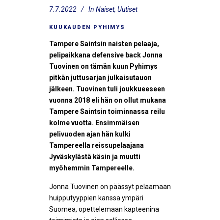
7.7.2022
In
Naiset
,
Uutiset
KUUKAUDEN PYHIMYS
Tampere Saintsin naisten pelaaja,
pelipaikkana defensive back Jonna
Tuovinen on tämän kuun Pyhimys
pitkän juttusarjan julkaisutauon
jälkeen. Tuovinen tuli joukkueeseen
vuonna 2018 eli hän on ollut mukana
Tampere Saintsin toiminnassa reilu
kolme vuotta. Ensimmäisen
pelivuoden ajan hän kulki
Tampereella reissupelaajana
Jyväskylästä käsin ja muutti
myöhemmin Tampereelle.
Jonna Tuovinen on päässyt pelaamaan
huipputyyppien kanssa ympäri
Suomea, opettelemaan kapteenina