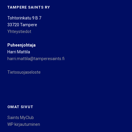
TAMPERE SAINTS RY
Tohtorinkatu 9 B 7
33720 Tampere
Yhteystiedot
Puheenjohtaja
Harri Mattila
harri.mattila@tamperesaints.fi
Tietosuojaseloste
OMAT SIVUT
Saints MyClub
WP kirjautuminen