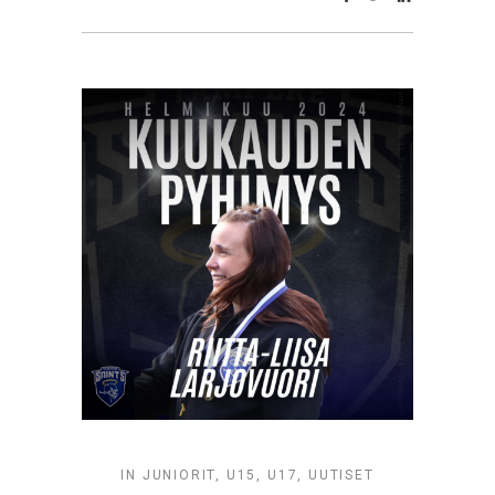
IN
JUNIORIT
,
U15
,
U17
,
UUTISET