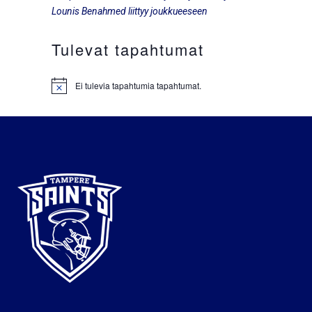
Lounis Benahmed liittyy joukkueeseen
Tulevat tapahtumat
Ei tulevia tapahtumia tapahtumat.
Notice