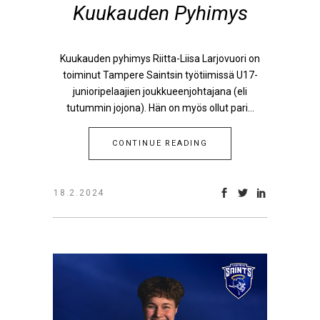
Kuukauden Pyhimys
Kuukauden pyhimys Riitta-Liisa Larjovuori on
toiminut Tampere Saintsin työtiimissä U17-
junioripelaajien joukkueenjohtajana (eli
tutummin jojona). Hän on myös ollut pari...
CONTINUE READING
18.2.2024