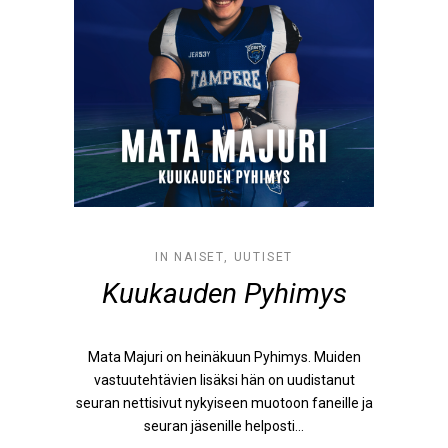
IN
NAISET
,
UUTISET
Kuukauden Pyhimys
Mata Majuri on heinäkuun Pyhimys. Muiden
vastuutehtävien lisäksi hän on uudistanut
seuran nettisivut nykyiseen muotoon faneille ja
seuran jäsenille helposti...