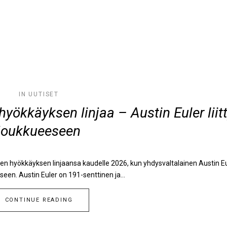
IN
UUTISET
yökkäyksen linjaa – Austin Euler liit
joukkueeseen
n hyökkäyksen linjaansa kaudelle 2026, kun yhdysvaltalainen Austin Eu
eseen. Austin Euler on 191-senttinen ja...
CONTINUE READING