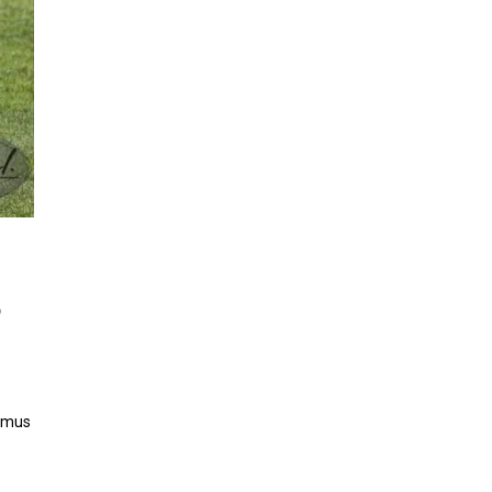
n
pimus