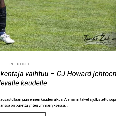
IN
UUTISET
akentaja vaihtuu – CJ Howard johtoo
levalle kaudelle
osastollaan juuri ennen kauden alkua. Aiemmin talvella julkistettu so
kanssa on purettu yhteisymmärryksessä,...