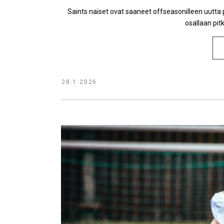
Saints naiset ovat saaneet offseasonilleen uutta 
osallaan pit
28.1.2026