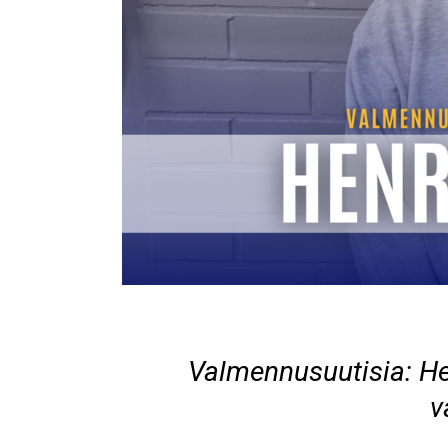
Valmennusuutisia: He
v