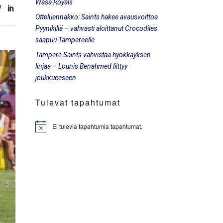
Wasa Royals
Otteluennakko: Saints hakee avausvoittoa
Pyynikillä – vahvasti aloittanut Crocodiles
saapuu Tampereelle
Tampere Saints vahvistaa hyökkäyksen
linjaa – Lounis Benahmed liittyy
joukkueeseen
Tulevat tapahtumat
Ei tulevia tapahtumia tapahtumat.
Notice