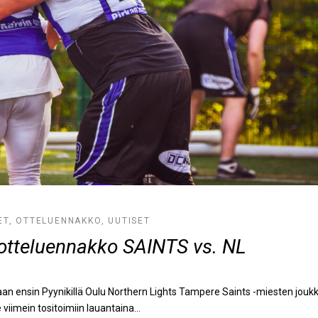
ET
,
OTTELUENNAKKO
,
UUTISET
otteluennakko SAINTS vs. NL
n ensin Pyynikillä Oulu Northern Lights Tampere Saints -miesten jouk
viimein tositoimiin lauantaina...