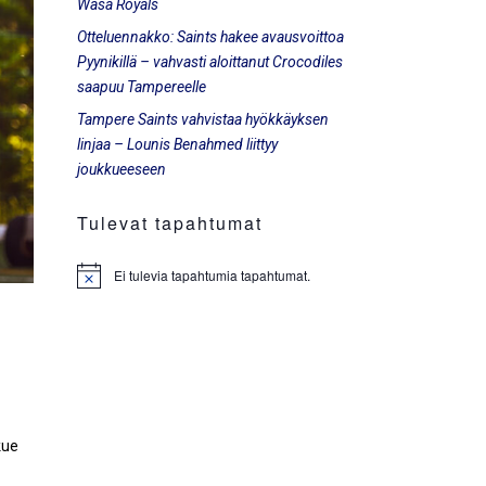
Wasa Royals
Otteluennakko: Saints hakee avausvoittoa
Pyynikillä – vahvasti aloittanut Crocodiles
saapuu Tampereelle
Tampere Saints vahvistaa hyökkäyksen
linjaa – Lounis Benahmed liittyy
joukkueeseen
Tulevat tapahtumat
Ei tulevia tapahtumia tapahtumat.
Notice
kue