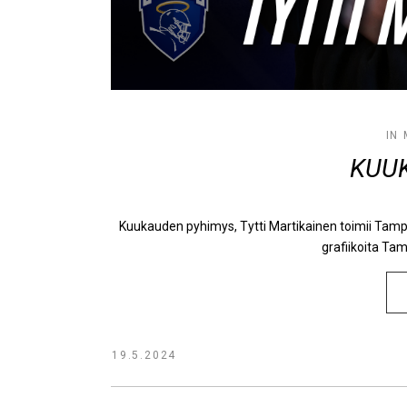
IN
KUU
Kuukauden pyhimys, Tytti Martikainen toimii Tamp
grafiikoita Tam
19.5.2024