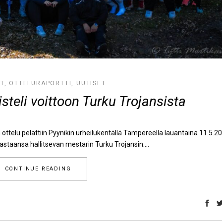
ET
,
OTTELURAPORTTI
,
UUTISET
steli voittoon Turku Trojansista
ottelu pelattiin Pyynikin urheilukentällä Tampereella lauantaina 11.5.20
astaansa hallitsevan mestarin Turku Trojansin....
CONTINUE READING