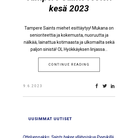
kesä 2023
Tampere Saints miehet esittäytyy! Mukana on
senioriteettia ja kokemusta, nuoruutta ja
nälkää, lainattua kotimaasta ja ulkomailta sekä
paljon sinistä! OL Hyökkäyksen linjassa...
CONTINUE READING
9.6.2023
UUSIMMAT UUTISET
Otteluennakko: Saints hakee yllätysiskua Pyynikillä