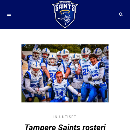
#PELAAJAESITTELY TAG
IN
UUTISET
Tampere Saints rosteri