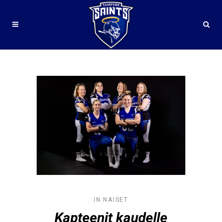
VAAHTERALIIGA TAG
IN
NAISET
Kapteenit kaudelle