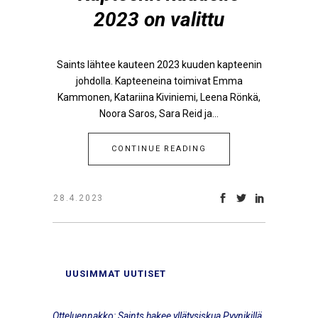
2023 on valittu
Saints lähtee kauteen 2023 kuuden kapteenin
johdolla. Kapteeneina toimivat Emma
Kammonen, Katariina Kiviniemi, Leena Rönkä,
Noora Saros, Sara Reid ja...
CONTINUE READING
28.4.2023
UUSIMMAT UUTISET
Otteluennakko: Saints hakee yllätysiskua Pyynikillä