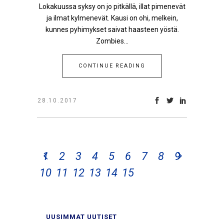
Lokakuussa syksy on jo pitkällä, illat pimenevät
ja ilmat kylmenevät. Kausi on ohi, melkein,
kunnes pyhimykset saivat haasteen yöstä.
Zombies...
CONTINUE READING
28.10.2017
1
2
3
4
5
6
7
8
9
10
11
12
13
14
15
UUSIMMAT UUTISET