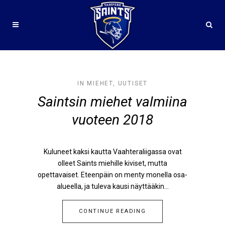
AUTHOR:ADMIN
IN
MIEHET
,
UUTISET
Saintsin miehet valmiina
vuoteen 2018
Kuluneet kaksi kautta Vaahteraliigassa ovat
olleet Saints miehille kiviset, mutta
opettavaiset. Eteenpäin on menty monella osa-
alueella, ja tuleva kausi näyttääkin...
CONTINUE READING