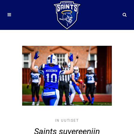
#VAAHTERALIIGA TAG
IN
UUTISET
Saints suvereeniin