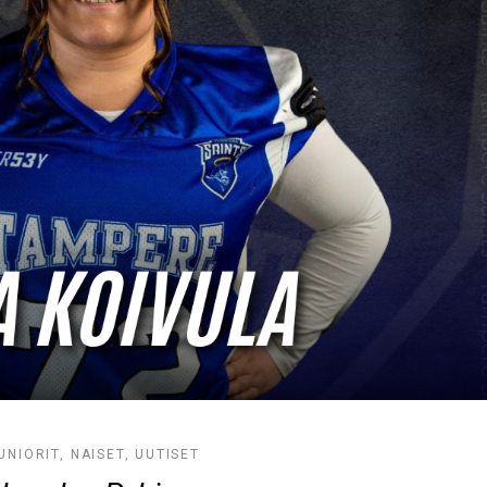
UNIORIT
,
NAISET
,
UUTISET