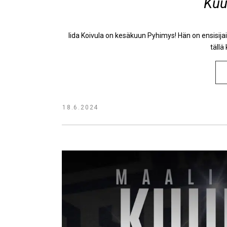
Kuu
Iida Koivula on kesäkuun Pyhimys! Hän on ensisija
tällä
18.6.2024