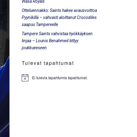
Wasa Royals
Otteluennakko: Saints hakee avausvoittoa
Pyynikillä – vahvasti aloittanut Crocodiles
saapuu Tampereelle
Tampere Saints vahvistaa hyökkäyksen
linjaa – Lounis Benahmed liittyy
joukkueeseen
Tulevat tapahtumat
Ei tulevia tapahtumia tapahtumat.
Notice