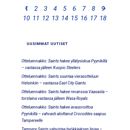
1
2
3
4
5
6
7
8
9
10
11
12
13
14
15
16
17
18
UUSIMMAT UUTISET
Otteluennakko: Saints hakee yllätysiskua Pyynikillä
– vastassa jälleen Kuopio Steelers
Otteluennakko: Saints suuntaa vierasotteluun
Helsinkiin – vastassa East City Giants
Otteluennakko: Saints hakee revanssia Vaasasta –
torstaina vastassa jälleen Wasa Royals
Otteluennakko: Saints hakee avausvoittoa
Pyynikillä – vahvasti aloittanut Crocodiles saapuu
Tampereelle
Tampere Saints vahvistaa hyökkäyksen linjaa –