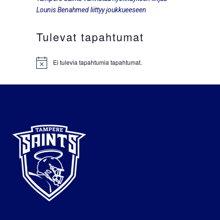
Lounis Benahmed liittyy joukkueeseen
Tulevat tapahtumat
Ei tulevia tapahtumia tapahtumat.
Notice