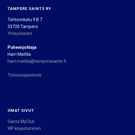
TAMPERE SAINTS RY
Tohtorinkatu 9 B 7
33720 Tampere
Yhteystiedot
Puheenjohtaja
Harri Mattila
harri.mattila@tamperesaints.fi
Tietosuojaseloste
OMAT SIVUT
Saints MyClub
WP kirjautuminen