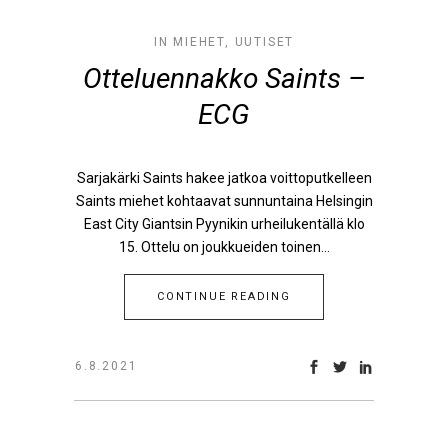
IN
MIEHET
,
UUTISET
Otteluennakko Saints –
ECG
Sarjakärki Saints hakee jatkoa voittoputkelleen
Saints miehet kohtaavat sunnuntaina Helsingin
East City Giantsin Pyynikin urheilukentällä klo
15. Ottelu on joukkueiden toinen...
CONTINUE READING
6.8.2021