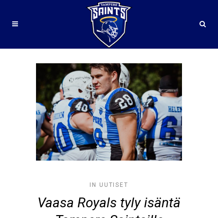
IN
UUTISET
Vaasa Royals tyly isäntä