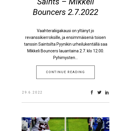
Saints – Mikkeli
Bouncers 2.7.2022
Vaahteraliigakausi on yltänyt jo
revanssikierroksille, ja ensimmäisenä toisen
tanssin Saintsilta Pyynikin urheilukentällä saa
Mikkeli Bouncers lauantaina 2.7. klo 12.00.
Pyhimysten...
CONTINUE READING
29.6.2022