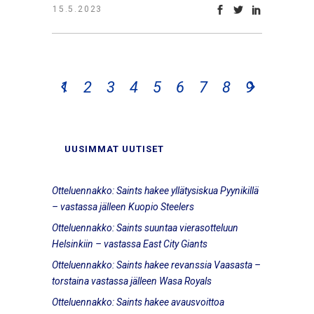
15.5.2023
1
2
3
4
5
6
7
8
9
UUSIMMAT UUTISET
Otteluennakko: Saints hakee yllätysiskua Pyynikillä
– vastassa jälleen Kuopio Steelers
Otteluennakko: Saints suuntaa vierasotteluun
Helsinkiin – vastassa East City Giants
Otteluennakko: Saints hakee revanssia Vaasasta –
torstaina vastassa jälleen Wasa Royals
Otteluennakko: Saints hakee avausvoittoa