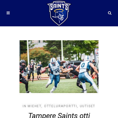
#SAINTSMIEHET TAG
IN
MIEHET
,
OTTELURAPORTTI
,
UUTISET
Tampere Saints otti